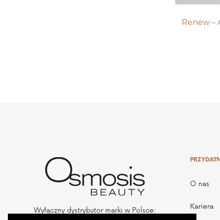
Renew – 
PRZYDATN
O nas
Kariera
Wyłączny dystrybutor marki w Polsce: