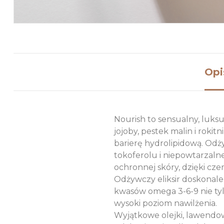
Opi
Nourish to sensualny, luks
jojoby, pestek malin i rokit
barierę hydrolipidową. Odż
tokoferolu i niepowtarzaln
ochronnej skóry, dzięki czem
Odżywczy eliksir doskonale 
kwasów omega 3-6-9 nie tylk
wysoki poziom nawilżenia.
Wyjątkowe olejki, lawendo