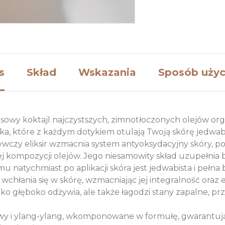
s
Skład
Wskazania
Sposób użyc
usowy koktajl najczystszych, zimnotłoczonych olejów or
nika, które z każdym dotykiem otulają Twoją skórę jedwabi
ywczy eliksir wzmacnia system antyoksydacyjny skóry, p
ej kompozycji olejów. Jego niesamowity skład uzupełnia 
u natychmiast po aplikacji skóra jest jedwabista i pełna 
wchłania się w skórę, wzmacniając jej integralność oraz
o głęboko odżywia, ale także łagodzi stany zapalne, prz
wy i ylang-ylang, wkomponowane w formułę, gwarantują