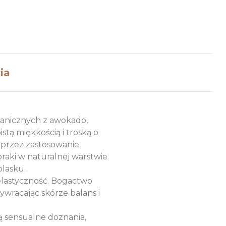
ia
ganicznych z awokado,
stą miękkością i troską o
oprzez zastosowanie
braki w naturalnej warstwie
blasku.
 elastyczność. Bogactwo
ywracając skórze balans i
 sensualne doznania,