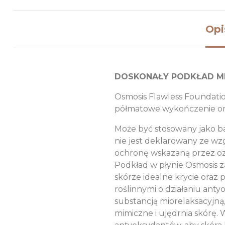
Opi
DOSKONAŁY PODKŁAD M
Osmosis Flawless Foundatio
półmatowe wykończenie or
Może być stosowany jako ba
nie jest deklarowany ze wzg
ochronę wskazaną przez ozna
Podkład w płynie Osmosis 
skórze idealne krycie oraz 
roślinnymi o działaniu ant
substancją miorelaksacyjną
mimiczne i ujędrnia skórę.