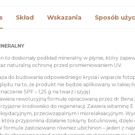
s
Skład
Wskazania
Sposób użyc
INERALNY
n to doskonały podkład mineralny w płynie, który zapewn
az naturalną ochronę przed promieniowaniem UV.
za do budowania odpowiedniego krycia i wsparcie fotop
lędu na to, że produkt nie będzie aplikowany w takiej i
czenie SPF – 1,25 g na twarz i szyję).
zawiera rewolucyjną formułę opracowaną przez dr Bena 
przyjazne środowisko do regeneracji. Zawiera witaminę E
yoksydacyjnym, przeciwzapalnym i miorelaksacyjnym. Wy
, która przypomina działanie toksyny botulinowej, dzięk
 W formule zastosowano również ubichinon – jeden z naj