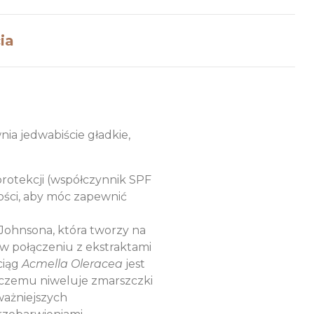
ia
ia jedwabiście gładkie,
rotekcji (współczynnik SPF
lości, aby móc zapewnić
Johnsona, która tworzy na
 w połączeniu z ekstraktami
ciąg
Acmella Oleracea
jest
i czemu niweluje zmarszczki
ważniejszych