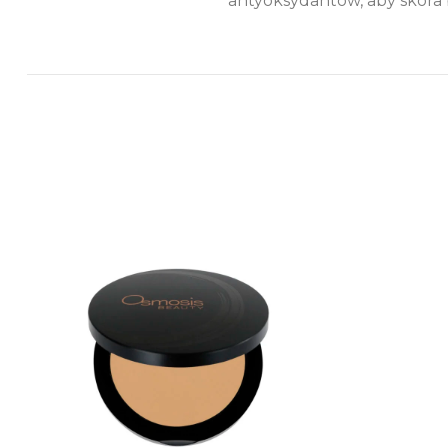
antyoksydantów, aby skóra 