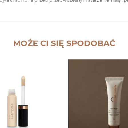
była chroniona przed przedwczesnym starzeniem się i p
MOŻE CI SIĘ SPODOBAĆ